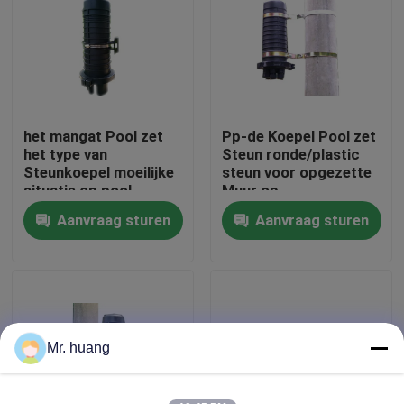
Fabrieksreis
Kwaliteitscontrole
het mangat Pool zet
Pp-de Koepel Pool zet
het type van
Steun ronde/plastic
Fiber Optic Splice Sluiting
Steunkoepel moeilijke
steun voor opgezette
situatie op pool,
Muur op
opgezette op pool
Aanvraag sturen
Aanvraag sturen
Koepel Fiber Optic Splice Sluiting
Vezel Optische Gezamenlijke Sluiting
de bijlage van de vezellas
Mr. huang
Fiber Optic splice vak