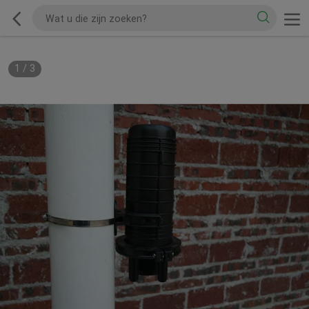
1
/
3