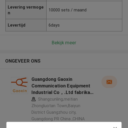
Levering vermoge
10000 sets / maand
n
Levertijd
6days
Bekijk meer
ONGEVEER ONS
Guangdong Gaoxin
Communication Equipment
Industrial Co，.Ltd fabrikant
profiel
Shangcunling,meitian
Zhongluotan Town,Baiyun
District Guangzhou city,
Guangdong PR China ,CHINA
5.0