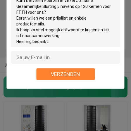
Fiber Optic Terminal Box
Pool zet Steun op
Luchtlasbijlage
ANDERE CATEGORIEËN VAN ONS
de muur zet vezelbijlage op
VERZENDEN
Fiber Optic Splice Sluiting
(40)
De Sluiting van de gelverbinding
Het Dienblad van de vezellas
Vezel Optische Opslag