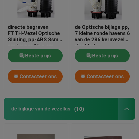
directe begraven
de Optische bijlage pp,
FTTH-Vezel Optische
7 kleine ronde havens 6
Sluiting, pp-ABS 8small
van de 286 kernvezel
om havens 1big om
dienblad
64sc
Beste prijs
Beste prijs
Contacteer ons
Contacteer ons
de bijlage van de vezellas
(10)