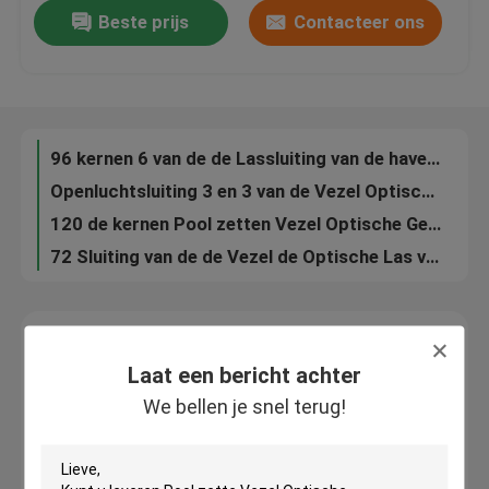
Beste prijs
Contacteer ons
heatshrink het Dienblad van de Vezellas
Horizontale Gealigneerde Luchtlasbijlage met Twee Kabelhavens voor FTTH
Fabrieksreis
48 ABS van de de Lassluiting pp van de kernenvezel Optische Materiële waterdicht voor begraven direct
Pp 48 boort Optische de Lassluiting van de 5 Havens luchtvezel, snelle installatie uit
Kwaliteitscontrole
96 kernen 6 van de de Lassluiting van de havensvezel Optisch van het het Stofbewijs Koepeltype
Openluchtsluiting 3 en 3 van de Vezel Optische Las overkoepelt binnen uit Heatshrinkable type
Fiber Optic Splice Sluiting
120 de kernen Pool zetten Vezel Optische Gezamenlijke Sluiting 5 havens op voor FTTH
72 Sluiting van de de Vezel de Optische Las van de kernenftth Koepel met 7 kabelhavens, ABS pp IP68
Koepel Fiber Optic Splice Sluiting
Vezel Optische Gezamenlijke Sluiting
Laat een bericht achter
Laat een bericht achter
We bellen je snel terug!
We bellen je snel terug!
de bijlage van de vezellas
Fiber Optic splice vak