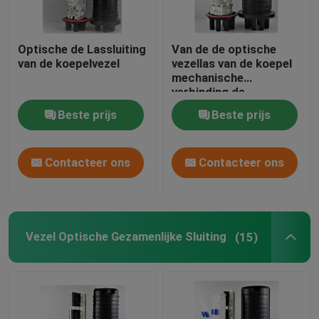
Optische de Lassluiting
Van de de optische
van de koepelvezel
vezellas van de koepel
mechanische
verbinding de
sluitingspp abs sillicon
Beste prijs
Beste prijs
rubber, lucht 505
xd200mm
max288core, GJS20-
Contacteer ons
Contacteer ons
DM0 (van l)
Vezel Optische Gezamenlijke Sluiting
(15)