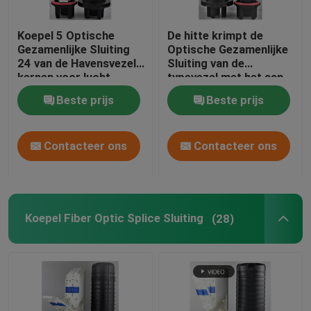
glasvezel Accessoires
Koepel 5 Optische
De hitte krimpt de
Gezamenlijke Sluiting
Optische Gezamenlijke
24 van de Havensvezel
Sluiting van de
FTTH-Sluiting van de Vezel de Optische Las
kernen voor lucht
typevezel met het aan
opgezette pool
de grond zetten van
Beste prijs
Beste prijs
apparaat 120 kernen
Contacteer ons
Contacteer ons
Koepel Fiber Optic Splice Sluiting
(28)