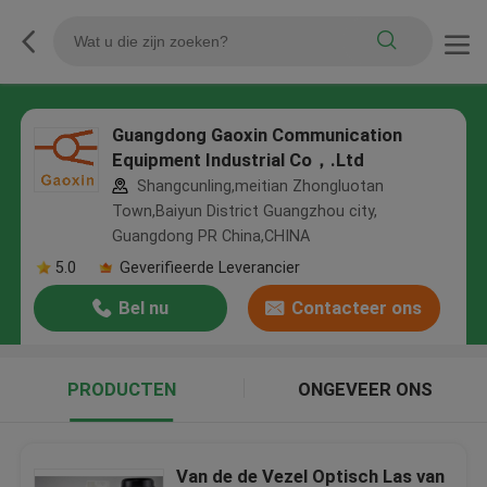
Guangdong Gaoxin Communication
Equipment Industrial Co，.Ltd
Shangcunling,meitian Zhongluotan
Town,Baiyun District Guangzhou city,
Guangdong PR China,CHINA
5.0
Geverifieerde Leverancier
Bel nu
Contacteer ons
PRODUCTEN
ONGEVEER ONS
Van de de Vezel Optisch Las van