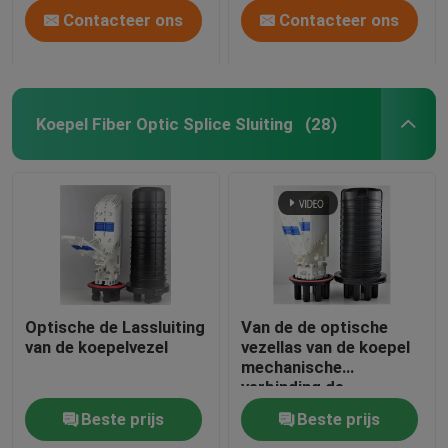
Contacteer ons
Contacteer ons
Koepel Fiber Optic Splice Sluiting
(28)
Optische de Lassluiting
Van de de optische
van de koepelvezel
vezellas van de koepel
mechanische
verbinding de
sluitingspp abs sillicon
Beste prijs
Beste prijs
rubber, lucht 505
xd200mm