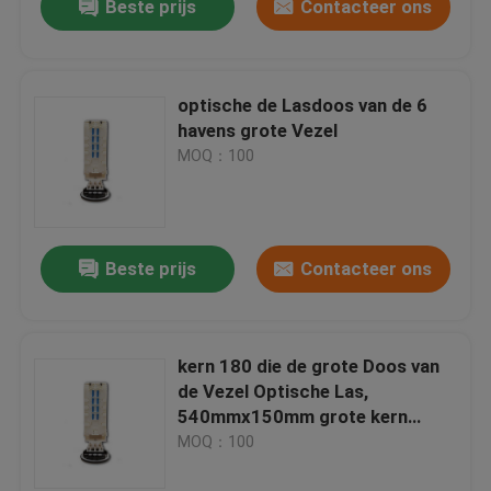
Beste prijs
Contacteer ons
optische de Lasdoos van de 6
havens grote Vezel
MOQ：100
Beste prijs
Contacteer ons
kern 180 die de grote Doos van
de Vezel Optische Las,
540mmx150mm grote kern
verzegelen
MOQ：100