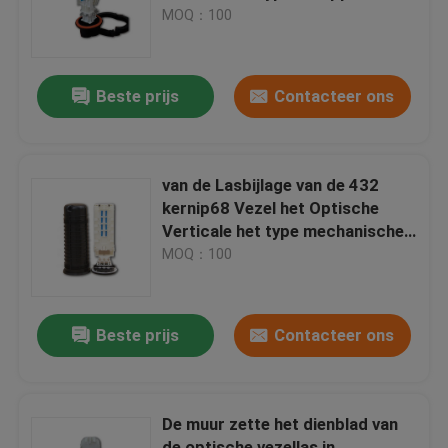
IP68
MOQ：100
Fabrieksreis
Beste prijs
Contacteer ons
Kwaliteitscontrole
Fiber Optic Splice Sluiting
van de Lasbijlage van de 432
kernip68 Vezel het Optische
Verticale het type mechanische
Koepel Fiber Optic Splice Sluiting
verzegelen
MOQ：100
Vezel Optische Gezamenlijke Sluiting
Beste prijs
Contacteer ons
de bijlage van de vezellas
De muur zette het dienblad van
Fiber Optic splice vak
de optische vezellas in