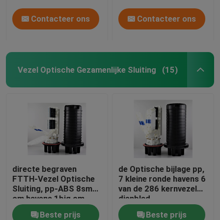
max288core, GJS20-
Contacteer ons
Contacteer ons
DM0 (van l)
Vezel Optische Gezamenlijke Sluiting
(15)
directe begraven
de Optische bijlage pp,
FTTH-Vezel Optische
7 kleine ronde havens 6
Sluiting, pp-ABS 8small
van de 286 kernvezel
om havens 1big om
dienblad
64sc
Beste prijs
Beste prijs