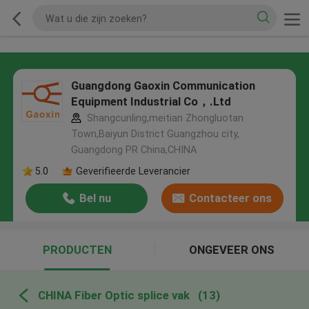
Guangdong Gaoxin Communication
Equipment Industrial Co，.Ltd
Shangcunling,meitian Zhongluotan
Town,Baiyun District Guangzhou city,
Guangdong PR China,CHINA
5.0
Geverifieerde Leverancier
Bel nu
Contacteer ons
PRODUCTEN
ONGEVEER ONS
CHINA Fiber Optic splice vak
(13)