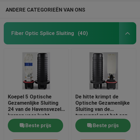
ANDERE CATEGORIEËN VAN ONS
Fiber Optic Splice Sluiting
(40)
Koepel 5 Optische
De hitte krimpt de
Gezamenlijke Sluiting
Optische Gezamenlijke
24 van de Havensvezel
Sluiting van de
kernen voor lucht
typevezel met het aan
opgezette pool
de grond zetten van
Beste prijs
Beste prijs
apparaat 120 kernen