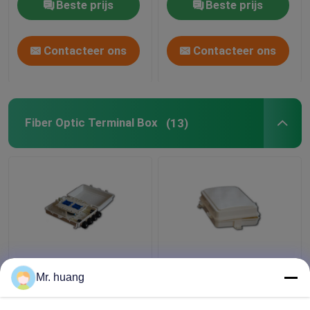
Beste prijs
Beste prijs
Contacteer ons
Contacteer ons
Fiber Optic Terminal Box
(13)
ABS pp Vezel Optische
openlucht de vezel
Einddoos binnen met
optische einddoos van
Mr. huang
24 kernen
12 kernenfttx voor
245mmx172mmx80mm
opgezette Muur