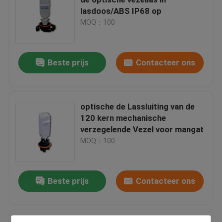
lasdoos/ABS IP68 op
MOQ：100
Fiber Optic Terminal Box
Pool zet Steun op
Beste prijs
Contacteer ons
Luchtlasbijlage
optische de Lassluiting van de
120 kern mechanische
de muur zet vezelbijlage op
verzegelende Vezel voor mangat
MOQ：100
De Sluiting van de gelverbinding
Beste prijs
Contacteer ons
Het Dienblad van de vezellas
Vezel Optische Opslag