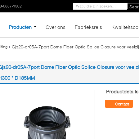
8-0887-1302
Sear
Producten
Over ons
Fabrieksreis
Kwaliteitsco
Gjs20-dr05A-7port Dome Fiber Optic Splice Closure voor veelzi
iting
Gjs20-dr05A-7port Dome Fiber Optic Splice Closure voor veelz
H300 * D185MM
Productdetails
Contact