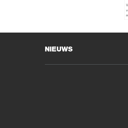
V
v
m
v
s
r
m
D
NIEUWS