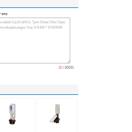
r ons
(
0
/ 3000)