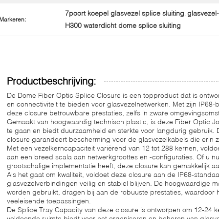
7poort koepel glasvezel splice sluiting
glasvezel-
,
Markeren:
H300 waterdicht dome splice sluiting
Productbeschrijving:
De Dome Fiber Optic Splice Closure is een topproduct dat is ontw
en connectiviteit te bieden voor glasvezelnetwerken. Met zijn IP6
deze closure betrouwbare prestaties, zelfs in zware omgevingsom
Gemaakt van hoogwaardig technisch plastic, is deze Fiber Optic 
te gaan en biedt duurzaamheid en sterkte voor langdurig gebruik. 
closure garandeert bescherming voor de glasvezelkabels die erin z
Met een vezelkerncapaciteit variërend van 12 tot 288 kernen, voldo
aan een breed scala aan netwerkgroottes en -configuraties. Of u nu
grootschalige implementatie heeft, deze closure kan gemakkelijk a
Als het gaat om kwaliteit, voldoet deze closure aan de IP68-stand
glasvezelverbindingen veilig en stabiel blijven. De hoogwaardige ma
worden gebruikt, dragen bij aan de robuuste prestaties, waardoor 
veeleisende toepassingen.
De Splice Tray Capacity van deze closure is ontworpen om 12-24 ke
voldoende ruimte biedt voor het organiseren en beheren van glasv