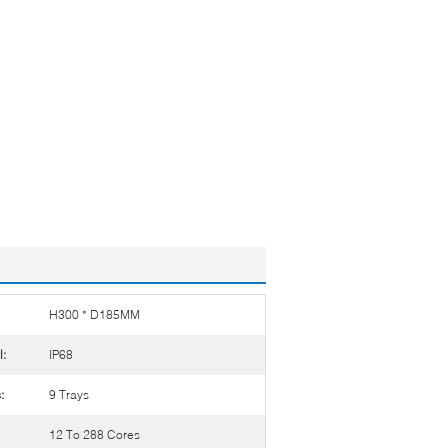
H300 * D185MM
l:
IP68
:
9 Trays
12 To 288 Cores