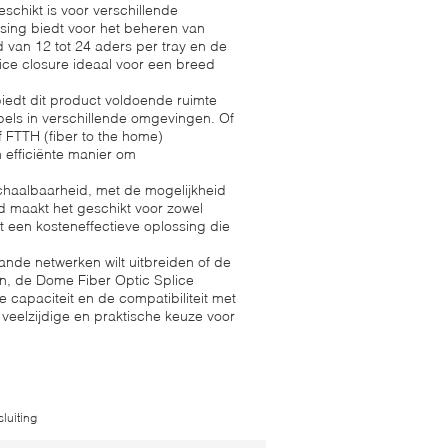
schikt is voor verschillende
ing biedt voor het beheren van
d van 12 tot 24 aders per tray en de
lice closure ideaal voor een breed
biedt dit product voldoende ruimte
abels in verschillende omgevingen. Of
 FTTH (fiber to the home)
n efficiënte manier om
schaalbaarheid, met de mogelijkheid
d maakt het geschikt voor zowel
dt een kosteneffectieve oplossing die
ande netwerken wilt uitbreiden of de
en, de Dome Fiber Optic Splice
 capaciteit en de compatibiliteit met
veelzijdige en praktische keuze voor
luiting