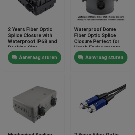
2 Years Fiber Optic
Waterproof Dome
Splice Closure with
Fiber Optic Splice
Waterproof IP68 and
Closure Perfect for
Packing Size
Harsh Environments
300*235*100mm
and Weather
Aanvraag sturen
Aanvraag sturen
Conditions
Huis
Producten
Ongeveer ons
Mechanical Sealing
2 Years Fiber Optic