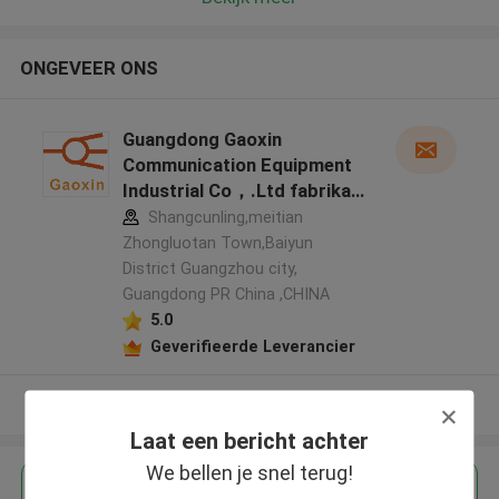
ONGEVEER ONS
Guangdong Gaoxin
Communication Equipment
Industrial Co，.Ltd fabrikant
profiel
Shangcunling,meitian
Zhongluotan Town,Baiyun
District Guangzhou city,
Guangdong PR China ,CHINA
5.0
Geverifieerde Leverancier
Bekijk meer
Laat een bericht achter
We bellen je snel terug!
Krijg de beste prijs voor