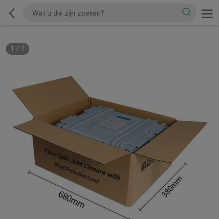
1
/
1