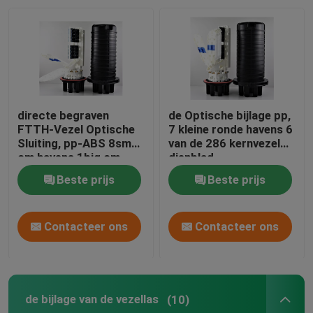
Fabrieksreis
Kwaliteitscontrole
directe begraven
de Optische bijlage pp,
Fiber Optic Splice Sluiting
FTTH-Vezel Optische
7 kleine ronde havens 6
Sluiting, pp-ABS 8small
van de 286 kernvezel
om havens 1big om
dienblad
64sc
Koepel Fiber Optic Splice Sluiting
Beste prijs
Beste prijs
Vezel Optische Gezamenlijke Sluiting
Contacteer ons
Contacteer ons
de bijlage van de vezellas
de bijlage van de vezellas
(10)
Fiber Optic splice vak