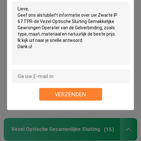
Optische de Lassluiting
Van de de optische
van de koepelvezel
vezellas van de koepel
mechanische
verbinding de
sluitingspp abs sillicon
Beste prijs
Beste prijs
rubber, lucht 505
xd200mm
max288core, GJS20-
VERZENDEN
Contacteer ons
Contacteer ons
DM0 (van l)
Huis
Producten
Vezel Optische Gezamenlijke Sluiting
(15)
Ongeveer ons