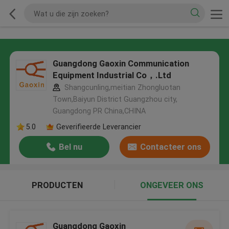
Guangdong Gaoxin Communication
Equipment Industrial Co，.Ltd
Shangcunling,meitian Zhongluotan
Town,Baiyun District Guangzhou city,
Guangdong PR China,CHINA
5.0
Geverifieerde Leverancier
Bel nu
Contacteer ons
PRODUCTEN
ONGEVEER ONS
Guangdong Gaoxin