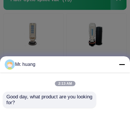
glasvezel Accessoires
FTTH-Sluiting van de Vezel de Optische Las
kern 180 die de grote
optische de Lasdoos
Doos van de Vezel
van de 4
Mr. huang
Optische Las,
dienbladenvezel voor
540mmx150mm grote
Muur opgezet met
kern verzegelen
Koepel mechanisch
2:13 AM
Beste prijs
Beste prijs
type
Good day, what product are you looking 
for?
Contacteer ons
Contacteer ons
Bekijk meer